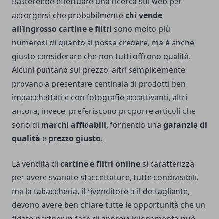
Basterebbe effettuare una ricerca sul web per
accorgersi che probabilmente
chi vende
all’ingrosso cartine e filtri
sono molto più
numerosi di quanto si possa credere, ma è anche
giusto considerare che non tutti offrono qualità.
Alcuni puntano sul prezzo, altri semplicemente
provano a presentare centinaia di prodotti ben
impacchettati e con fotografie accattivanti, altri
ancora, invece, preferiscono proporre articoli che
sono di
marchi affidabili
, fornendo una
garanzia di
qualità
e
prezzo giusto
.
La vendita di
cartine e filtri online
si caratterizza
per avere svariate sfaccettature, tutte condivisibili,
ma la tabaccheria, il rivenditore o il dettagliante,
devono avere ben chiare tutte le opportunità che un
fidato partner in fase di approvvigionamento può