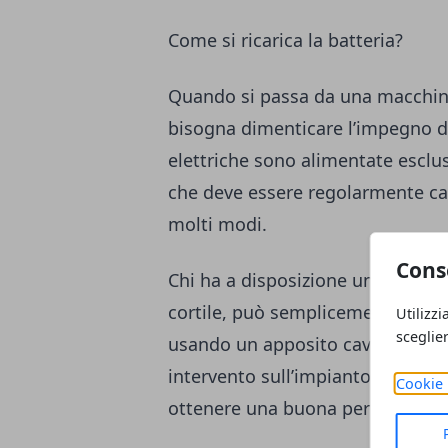
Come si ricarica la batteria?
Quando si passa da una macchina
bisogna dimenticare l’impegno d
elettriche sono alimentate esclusi
che deve essere regolarmente cari
molti modi.
Cons
Chi ha a disposizione uno spazio
cortile, può semplicemente
coll
Utilizzi
sceglie
usando un apposito cavo, senza l
intervento sull’impianto. La cari
Cookie 
ottenere una buona percentuale 