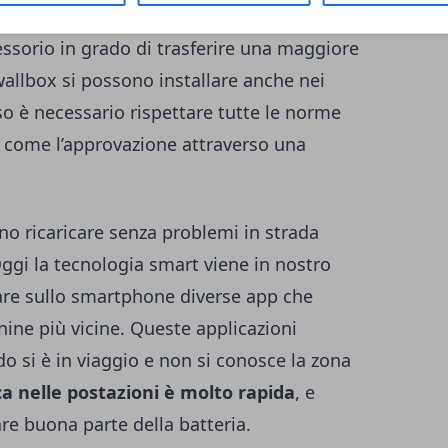
da la migliore soluzione è quella di
essorio in grado di trasferire una maggiore
 wallbox si possono installare anche nei
aso è necessario rispettare tutte le norme
 come l’approvazione attraverso una
no ricaricare senza problemi in strada
Oggi la tecnologia smart viene in nostro
icare sullo smartphone
diverse app
che
nine più vicine. Queste applicazioni
o si è in viaggio e non si conosce la zona
ca nelle postazioni è molto rapida
, e
re buona parte della batteria.