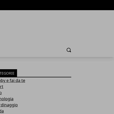
Cerca
TEGORIE
by e fai da te
rt
o
nologia
rdinaggio
da