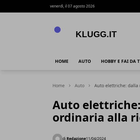
venerdì, il 07 agosto 2026
Klugg.it
HOME
AUTO
HOBBY E FAI DA T
Home
Auto
Auto elettriche: dalla
Auto elettriche
ordinaria alla r
di
Redazione
11/04/2024