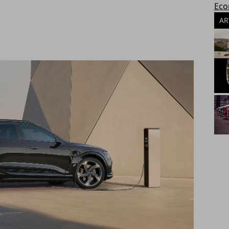
Eco
AR