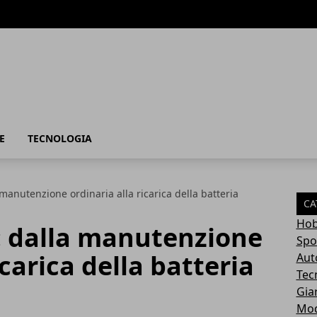
E
TECNOLOGIA
 manutenzione ordinaria alla ricarica della batteria
CA
Hob
: dalla manutenzione
Spo
icarica della batteria
Aut
Tec
Gia
Mo