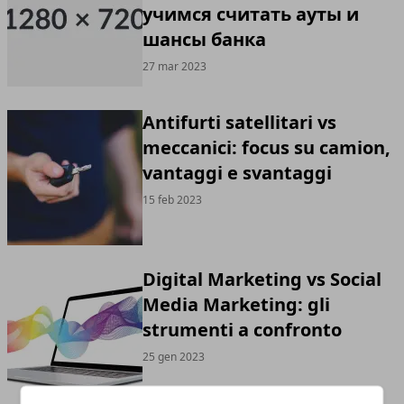
учимся считать ауты и
шансы банка
27 mar 2023
Antifurti satellitari vs
meccanici: focus su camion,
vantaggi e svantaggi
15 feb 2023
Digital Marketing vs Social
Media Marketing: gli
strumenti a confronto
25 gen 2023