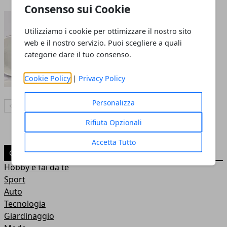
Consenso sui Cookie
Tazze Mug Personalizzate:
quale stampa scegliere
Utilizziamo i cookie per ottimizzare il nostro sito
web e il nostro servizio. Puoi scegliere a quali
12 dic 2022
categorie dare il tuo consenso.
Cookie Policy
|
Privacy Policy
Personalizza
Articolo Precedente
Articolo Successivo
Rifiuta Opzionali
Accetta Tutto
CATEGORIE
Hobby e fai da te
Sport
Auto
Tecnologia
Giardinaggio